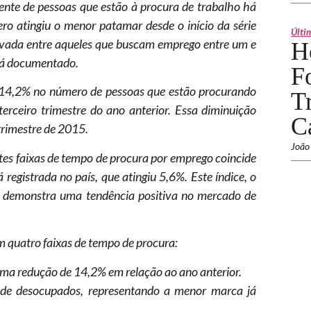
ente de pessoas que estão à procura de trabalho há
o atingiu o menor patamar desde o início da série
Últi
rvada entre aqueles que buscam emprego entre um e
H
 já documentado.
F
 14,2% no número de pessoas que estão procurando
T
rceiro trimestre do ano anterior. Essa diminuição
C
trimestre de 2015.
João
ntes faixas de tempo de procura por emprego coincide
egistrada no país, que atingiu 5,6%. Este índice, o
2, demonstra uma tendência positiva no mercado de
 quatro faixas de tempo de procura:
ma redução de 14,2% em relação ao ano anterior.
e desocupados, representando a menor marca já