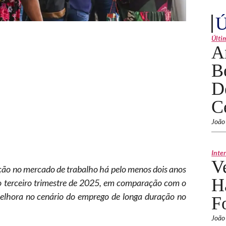
Ú
Últi
A
B
D
C
João
Inte
V
ção no mercado de trabalho há pelo menos dois anos
H
o terceiro trimestre de 2025, em comparação com o
lhora no cenário do emprego de longa duração no
F
João