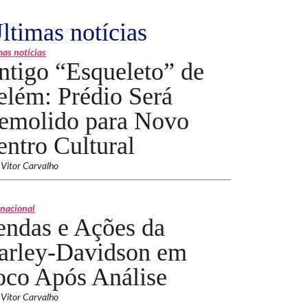
ltimas notícias
mas notícias
ntigo “Esqueleto” de
elém: Prédio Será
emolido para Novo
entro Cultural
 Vitor Carvalho
rnacional
endas e Ações da
arley-Davidson em
oco Após Análise
 Vitor Carvalho