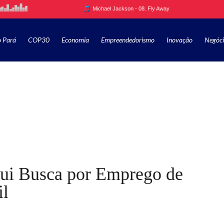
o Pará
COP30
Economia
Empreendedorismo
Inovação
Negóci
nui Busca por Emprego de
il