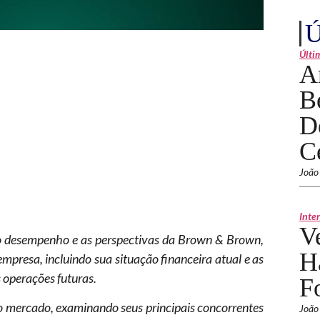
Ú
Últi
A
B
D
C
João
Inte
V
e o desempenho e as perspectivas da Brown & Brown,
H
mpresa, incluindo sua situação financeira atual e as
operações futuras.
F
o mercado, examinando seus principais concorrentes
João