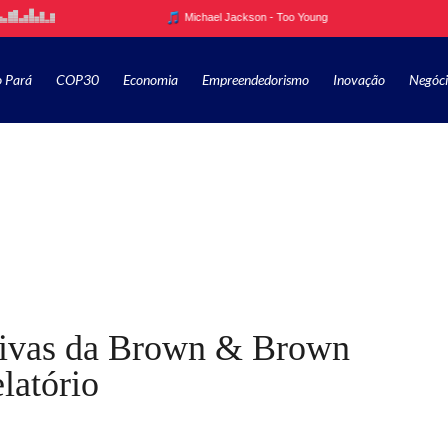
o Pará
COP30
Economia
Empreendedorismo
Inovação
Negóci
tivas da Brown & Brown
latório