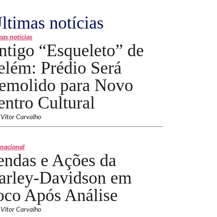
ltimas notícias
mas notícias
ntigo “Esqueleto” de
elém: Prédio Será
emolido para Novo
entro Cultural
 Vitor Carvalho
rnacional
endas e Ações da
arley-Davidson em
oco Após Análise
 Vitor Carvalho