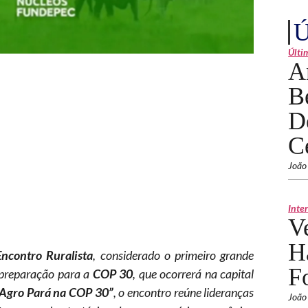
Ú
Últi
A
B
D
C
João
Inte
V
H
Encontro Ruralista
, considerado o primeiro grande
F
 preparação para a
COP 30
, que ocorrerá na capital
 Agro Pará na COP 30”
, o encontro reúne lideranças
João