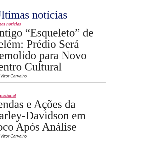
ltimas notícias
mas notícias
ntigo “Esqueleto” de
elém: Prédio Será
emolido para Novo
entro Cultural
 Vitor Carvalho
rnacional
endas e Ações da
arley-Davidson em
oco Após Análise
 Vitor Carvalho