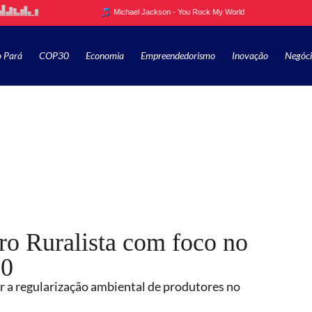
o Pará
COP30
Economia
Empreendedorismo
Inovação
Negóci
ro Ruralista com foco no
30
r a regularização ambiental de produtores no